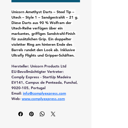
Unicorn Amethyst Darts – Steel Tip – 
Utech – Style 1 – Sandgestrahlt – 21 g. 
Diese Darts aus 90 % Wolfram der 
Utech-Reihe verfügen über ein 
markantes, griffiges Sandstrahl-Finish 
für zusätzlichen Grip. Ein doppelter 
violetter Ring am hinteren Ende des 
Barrels rundet den Look ab. Inklusive 
Ultrafly Flights und Gripper-Schäften.
Hersteller: Unicorn Products Ltd
EU-Bevollmächtigter Vertreter: 
Comply Express - StartUp Madeira 
EV141, Campus de Penteada, Funchal, 
9020-105, Portugal
Email: 
info@complyexpress.com
Web: 
www.complyexpress.com