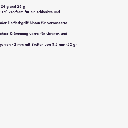
, 24 g und 26 g
90 % Wolfram für ein schlankes und 
der Haifischgriff hinten für verbesserte 
chter Krümmung vorne für sicheres und 
ge von 42 mm mit Breiten von 8,2 mm (22 g), 