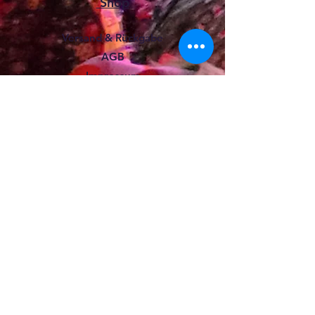
Shop
Versand & Rückgabe
AGB
Impressum
Datenschutz
Kontakt
Adam Linzner GmbH &
Co.KG
Hochend 42
47509 Rheurdt
Tel.: +49 (0) 2845 69025
info@linzner.com
Widerrufsbutton