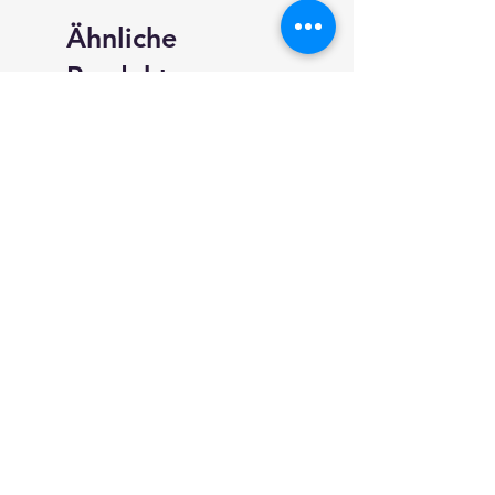
Ähnliche
Produkte
neundarter.com
Shop
Versand & Rückgabe
AGB
Impressum
Datenschutz