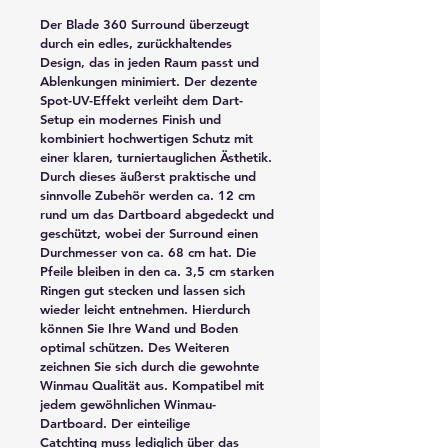
Der Blade 360 Surround überzeugt 
durch ein edles, zurückhaltendes 
Design, das in jeden Raum passt und 
Ablenkungen minimiert. Der dezente 
Spot-UV-Effekt verleiht dem Dart-
Setup ein modernes Finish und 
kombiniert hochwertigen Schutz mit 
einer klaren, turniertauglichen Ästhetik. 
Durch dieses äußerst praktische und 
sinnvolle Zubehör werden ca. 12 cm 
rund um das Dartboard abgedeckt und 
geschützt, wobei der Surround einen 
Durchmesser von ca. 68 cm hat. Die 
Pfeile bleiben in den ca. 3,5 cm starken 
Ringen gut stecken und lassen sich 
wieder leicht entnehmen. Hierdurch 
können Sie Ihre Wand und Boden 
optimal schützen. Des Weiteren 
zeichnen Sie sich durch die gewohnte 
Winmau Qualität aus. Kompatibel mit 
jedem gewöhnlichen Winmau-
Dartboard. Der einteilige 
Catchting muss lediglich über das 