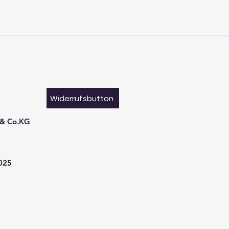
Widerrufsbutton
 & Co.KG
9025