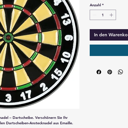
Anzahl
*
In den Warenko
adel – Dartscheibe. Verschönern Sie Ihr 
len Dartscheiben-Anstecknadel aus Emaille. 