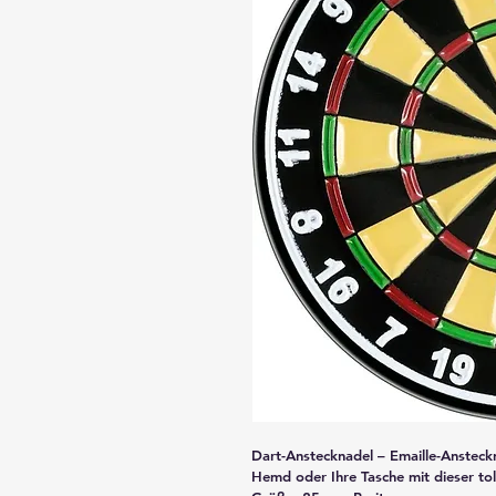
Dart-Anstecknadel – Emaille-Ansteckn
Hemd oder Ihre Tasche mit dieser tol