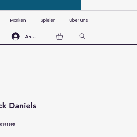
Marken
Spieler
Über uns
Anmelden
ck Daniels
70191995