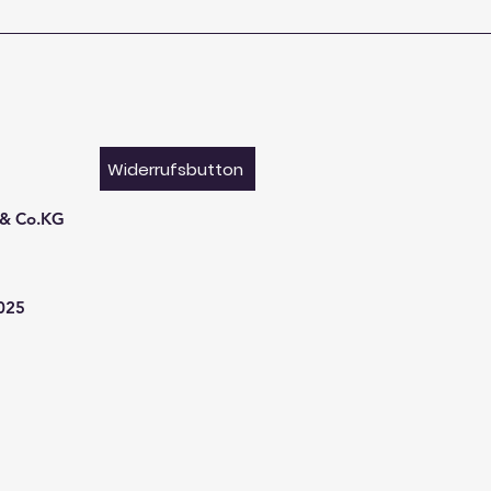
Widerrufsbutton
 & Co.KG
9025