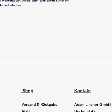
ex während des Spiels einen perfekten 90-Grad-
ts beibehalten
Shop
Kontakt
Versand & Rückgabe
Adam Linzner GmbH
AGB
Hochend 42