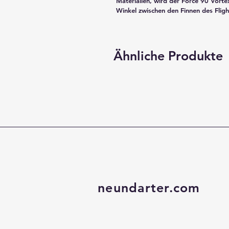
Materialien, wird der Force 90 Vort
Winkel zwischen den Finnen des Fligh
Ähnliche Produkte
neundarter.com