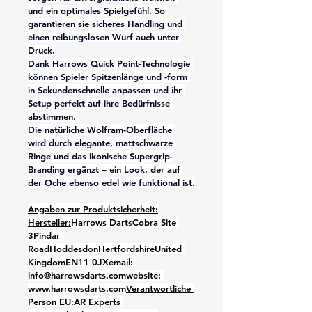
und ein optimales Spielgefühl. So 
garantieren sie sicheres Handling und 
einen reibungslosen Wurf auch unter 
Druck.
Dank Harrows Quick Point-Technologie 
können Spieler Spitzenlänge und -form 
in Sekundenschnelle anpassen und ihr 
Setup perfekt auf ihre Bedürfnisse 
abstimmen.
Die natürliche Wolfram-Oberfläche 
wird durch elegante, mattschwarze 
Ringe und das ikonische Supergrip-
Branding ergänzt – ein Look, der auf 
der Oche ebenso edel wie funktional ist.
Angaben zur Produktsicherheit:
Hersteller:
Harrows DartsCobra Site 
3Pindar 
RoadHoddesdonHertfordshireUnited 
KingdomEN11 0JXemail: 
info@harrowsdarts.comwebsite: 
www.harrowsdarts.com
Verantwortliche 
Person EU:
AR Experts 