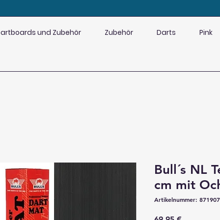
artboards und Zubehör
Zubehör
Darts
Pink
Bull´s NL 
cm mit Oc
Artikelnummer: 87190
Preis
69,95 €