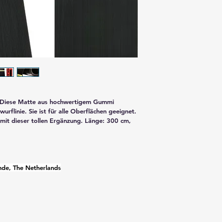
urflinie. Sie ist für alle Oberflächen geeignet. 
 mit dieser tollen Ergänzung. Länge: 300 cm, 
nde, The Netherlands