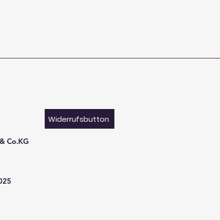
Widerrufsbutton
 & Co.KG
9025