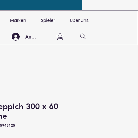
Marken
Spieler
Über uns
Anmelden
Teppich 300 x 60
he
75948125