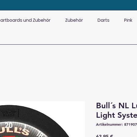
artboards und Zubehör
Zubehör
Darts
Pink
Bull´s NL 
Light Syst
Artikelnummer: 87190
Preis
62,95 €