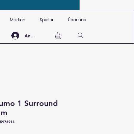
Marken
Spieler
Über uns
Anmelden
Lumo 1 Surround
em
75976913