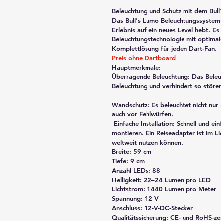
Beleuchtung und Schutz mit dem Bul
Das Bull's Lumo Beleuchtungssystem 
Erlebnis auf ein neues Level hebt. Es v
Beleuchtungstechnologie mit optimal
Komplettlösung für jeden Dart-Fan.
Preis ohne Dartboard
Hauptmerkmale:
Überragende Beleuchtung: Das Beleu
Beleuchtung und verhindert so störe
Wandschutz: Es beleuchtet nicht nur 
auch vor Fehlwürfen.
 Einfache Installation: Schnell und einfach an jeder Standard-Dartscheibe zu 
montieren. Ein Reiseadapter ist im L
weltweit nutzen können.
Breite: 59 cm
Tiefe: 9 cm
Anzahl LEDs: 88
Helligkeit: 22–24 Lumen pro LED
Lichtstrom: 1440 Lumen pro Meter
Spannung: 12 V
Anschluss: 12-V-DC-Stecker
Qualitätssicherung: CE- und RoHS-zert