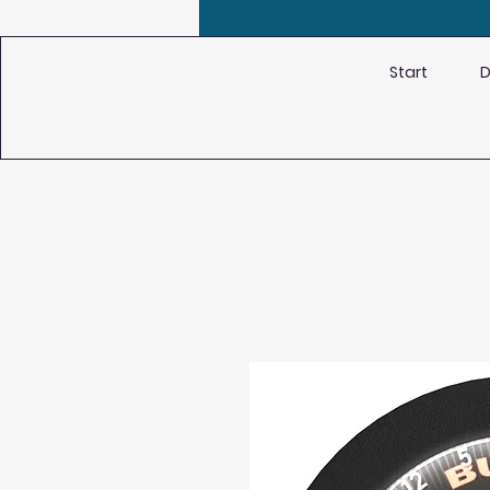
Start
D